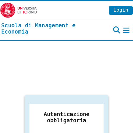
Vai al contenuto principale
Login
Scuola di Management e
Economia
P
Autenticazione
obbligatoria