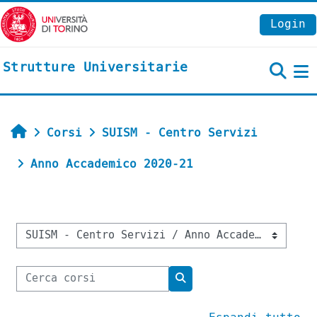
Vai al contenuto principale
Login
Strutture Universitarie
P
Home
Corsi
SUISM - Centro Servizi
Anno Accademico 2020-21
Categorie di corso
Cerca corsi
Cerca corsi