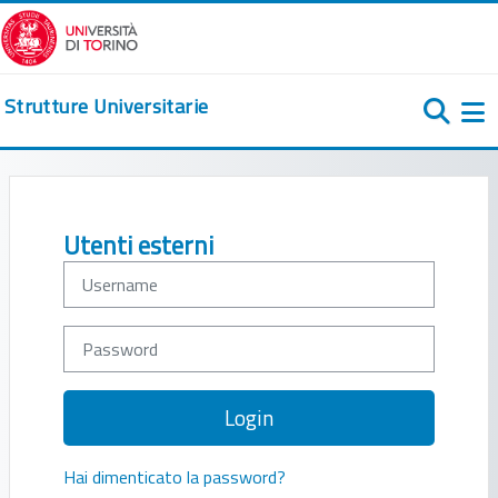
Vai al contenuto principale
Strutture Universitarie
Pa
Username
Password
Login
Hai dimenticato la password?