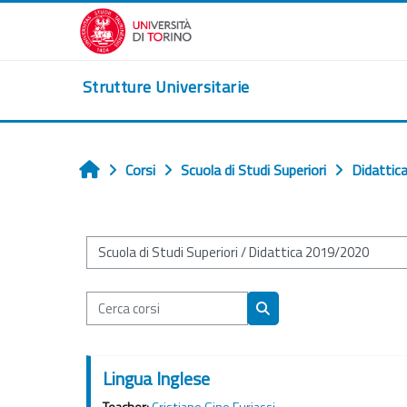
Vai al contenuto principale
Strutture Universitarie
Corsi
Scuola di Studi Superiori
Didatti
Home
Categorie di corso
Cerca corsi
Cerca corsi
Lingua Inglese
Teacher:
Cristiano Gino Furiassi