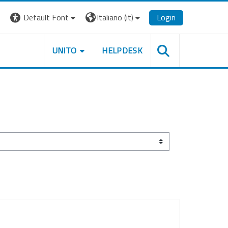
Default Font
Italiano ‎(it)‎
Login
UNITO
HELPDESK