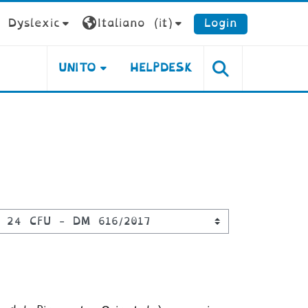
Dyslexic
Italiano ‎(it)‎
Login
UNITO
HELPDESK