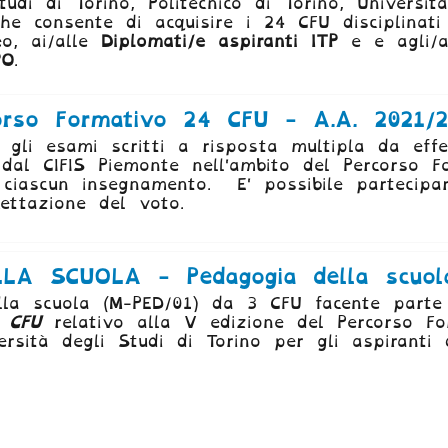
tudi di Torino, Politecnico di Torino, Universi
he consente di acquisire i 24 CFU disciplinat
o, ai/alle
Diplomati/e aspiranti ITP
e e agli/
PO
.
rso Formativo 24 CFU - A.A. 2021/2
 gli esami scritti a risposta multipla da eff
 dal CIFIS Piemonte nell'ambito del Percorso 
ciascun insegnamento. E' possibile partecipare
ettazione del voto.
A SCUOLA - Pedagogia della scuola e
lla scuola (M-PED/01) da 3 CFU facente parte
6 CFU
relativo alla V edizione del Percorso F
ersità degli Studi di Torino per gli aspiranti