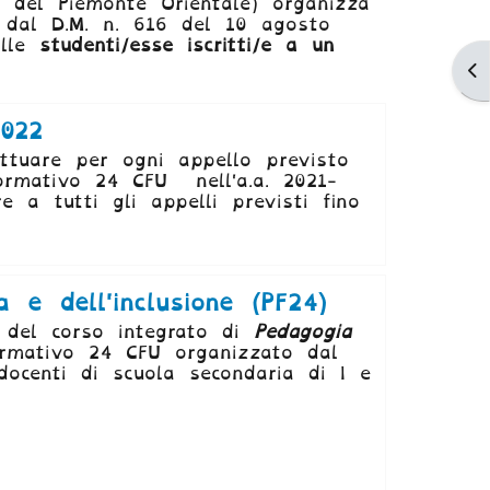
tà del Piemonte Orientale) organizza
i dal D.M. n. 616 del 10 agosto
alle
studenti/esse iscritti/e a un
Ap
022
ettuare per ogni appello previsto
Formativo 24 CFU nell'a.a. 2021-
 a tutti gli appelli previsti fino
 dell'inclusione (PF24)
 del corso integrato di
Pedagogia
ormativo 24 CFU organizzato dal
 docenti di scuola secondaria di I e