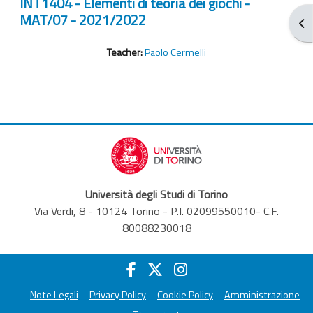
INT1404 - Elementi di teoria dei giochi -
MAT/07 - 2021/2022
Apr
Teacher:
Paolo Cermelli
Università degli Studi di Torino
Via Verdi, 8 - 10124 Torino - P.I. 02099550010- C.F.
80088230018
Note Legali
Privacy Policy
Cookie Policy
Amministrazione