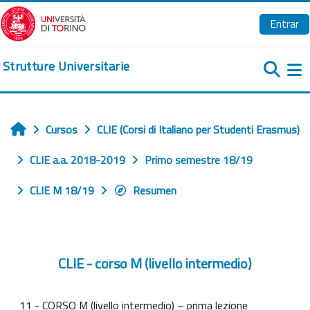
Salta al contenido principal
Entrar
Strutture Universitarie
Pa
Cursos
CLIE (Corsi di Italiano per Studenti Erasmus)
Inicio
CLIE a.a. 2018-2019
Primo semestre 18/19
CLIE M 18/19
Resumen
CLIE - corso M (livello intermedio)
11 - CORSO M (livello intermedio) – prima lezione