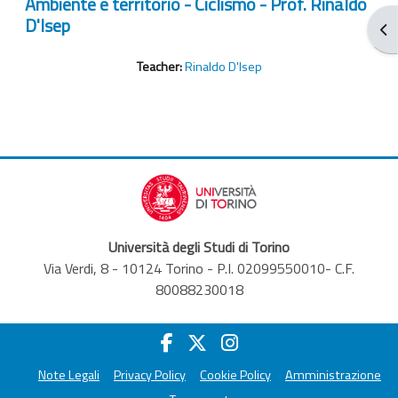
Ambiente e territorio - Ciclismo - Prof. Rinaldo
D'Isep
От
Teacher:
Rinaldo D'Isep
Università degli Studi di Torino
Via Verdi, 8 - 10124 Torino - P.I. 02099550010- C.F.
80088230018
Note Legali
Privacy Policy
Cookie Policy
Amministrazione