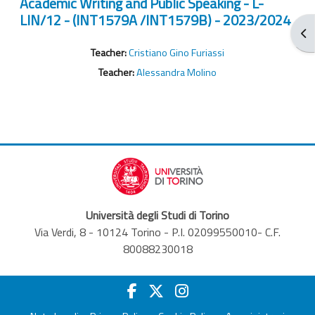
Academic Writing and Public Speaking - L-
LIN/12 - (INT1579A /INT1579B) - 2023/2024
Apr
Teacher:
Cristiano Gino Furiassi
Teacher:
Alessandra Molino
Università degli Studi di Torino
Via Verdi, 8 - 10124 Torino - P.I. 02099550010- C.F.
80088230018