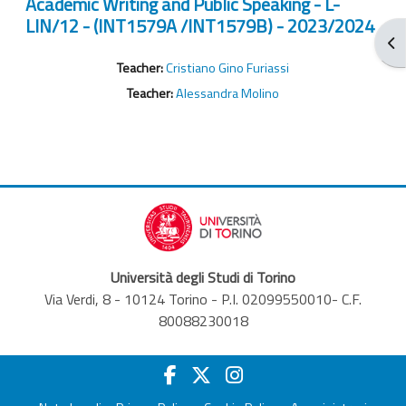
Academic Writing and Public Speaking - L-
LIN/12 - (INT1579A /INT1579B) - 2023/2024
От
Teacher:
Cristiano Gino Furiassi
Teacher:
Alessandra Molino
Università degli Studi di Torino
Via Verdi, 8 - 10124 Torino - P.I. 02099550010- C.F.
80088230018