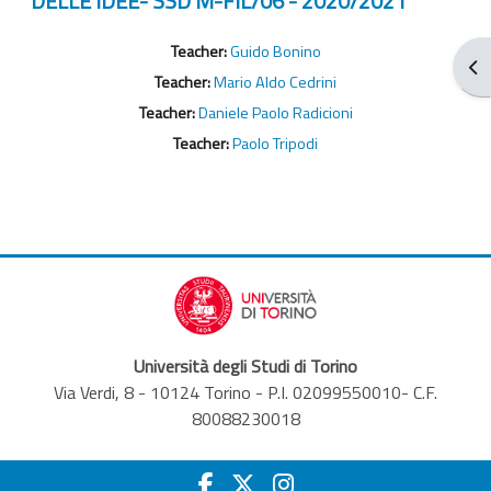
DELLE IDEE- SSD M-FIL/06 - 2020/2021
Teacher:
Guido Bonino
От
Teacher:
Mario Aldo Cedrini
Teacher:
Daniele Paolo Radicioni
Teacher:
Paolo Tripodi
Università degli Studi di Torino
Via Verdi, 8 - 10124 Torino - P.I. 02099550010- C.F.
80088230018