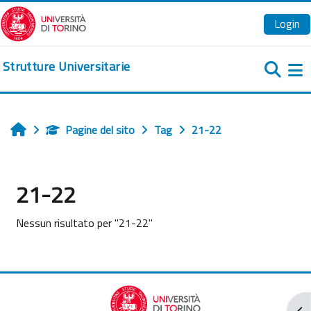
Vai al contenuto principale
Login
Strutture Universitarie
Pa
Pagine del sito
Tag
21-22
Home
21-22
Nessun risultato per "21-22"
Apr