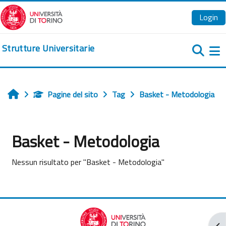
Vai al contenuto principale
Login
Strutture Universitarie
Pa
Pagine del sito
Tag
Basket - Metodologia
Home
Basket - Metodologia
Nessun risultato per "Basket - Metodologia"
Apr