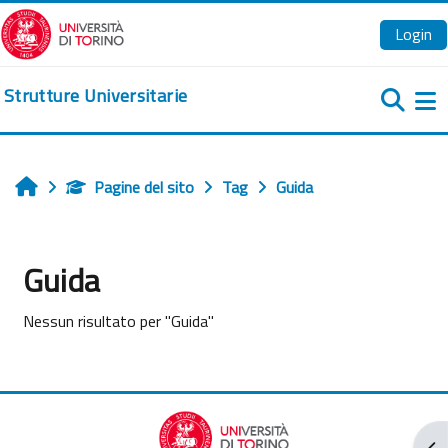
Vai al contenuto principale
Login
Strutture Universitarie
Pa
Pagine del sito
Tag
Guida
Home
Guida
Nessun risultato per "Guida"
Apr