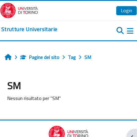
Vai al contenuto principale
Login
Strutture Universitarie
Pa
Pagine del sito
Tag
SM
Home
SM
Nessun risultato per "SM"
Apr