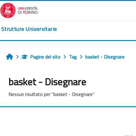
Vai al contenuto principale
Strutture Universitarie
Pagine del sito
Tag
basket - Disegnare
Home
basket - Disegnare
Nessun risultato per "basket - Disegnare"