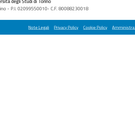
rsità degli Studi di Torino
orino - P.I. 02099550010- C.F. 80088230018
Note Legali
Privacy Policy
Cookie Policy
Amministraz