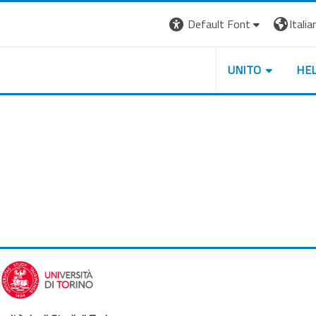
Default Font
Italian
UNITO
HE