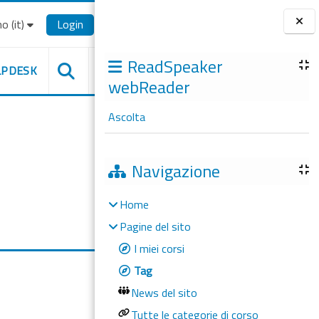
o ‎(it)‎
Login
Blocchi
ReadSpeaker
LPDESK
webReader
Ascolta
Navigazione
Home
Pagine del sito
I miei corsi
Tag
News del sito
Tutte le categorie di corso