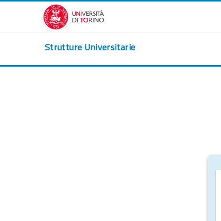
Vai al contenuto principale
Strutture Universitarie