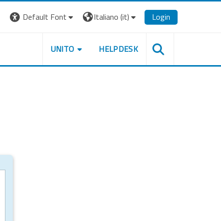
Default Font
Italiano ‎(it)‎
Login
UNITO
HELPDESK