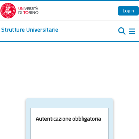
Vai al contenuto principale
Login
Strutture Universitarie
Pa
Autenticazione obbligatoria