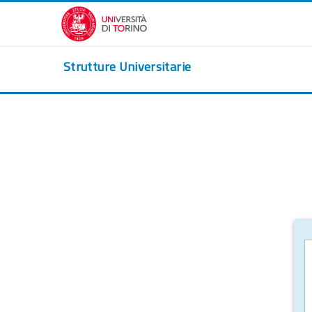
Vai al contenuto principale
Strutture Universitarie