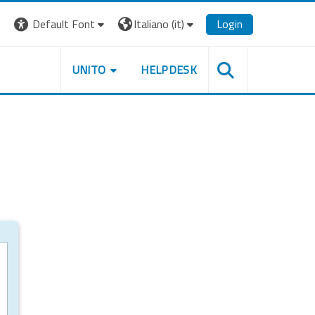
Default Font
Italiano ‎(it)‎
Login
UNITO
HELPDESK