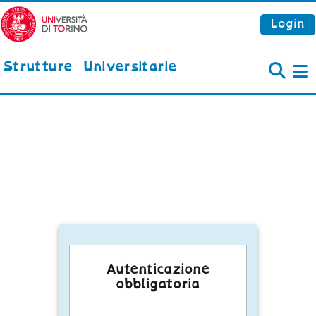
Vai al contenuto principale
Login
Strutture Universitarie
P
Autenticazione
obbligatoria