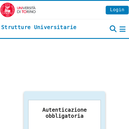
Vai al contenuto principale
Login
Strutture Universitarie
P
Autenticazione
obbligatoria