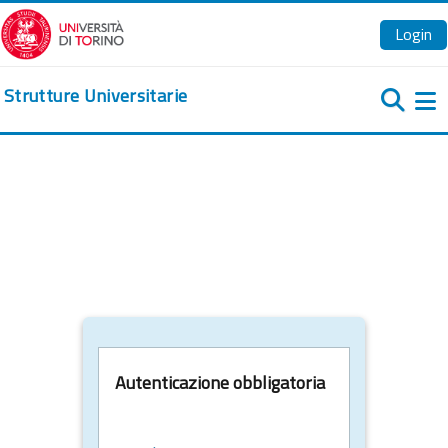
Vai al contenuto principale
Login
Strutture Universitarie
Pa
Autenticazione obbligatoria