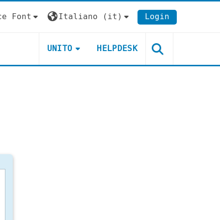
ce Font
Italiano ‎(it)‎
Login
UNITO
HELPDESK