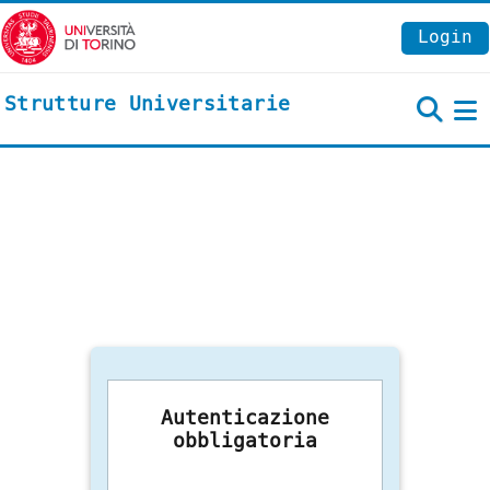
Vai al contenuto principale
Login
Strutture Universitarie
P
Autenticazione
obbligatoria