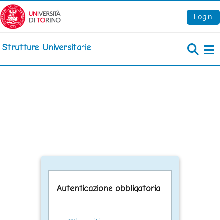
Vai al contenuto principale
Login
Strutture Universitarie
Pa
Autenticazione obbligatoria