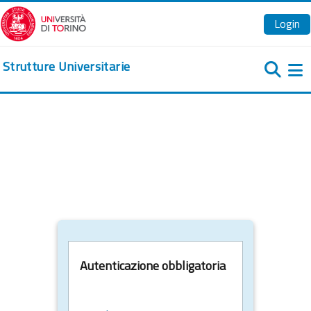
Vai al contenuto principale
Login
Strutture Universitarie
Pa
Autenticazione obbligatoria