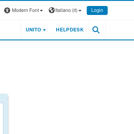
Modern Font
Italiano ‎(it)‎
Login
UNITO
HELPDESK