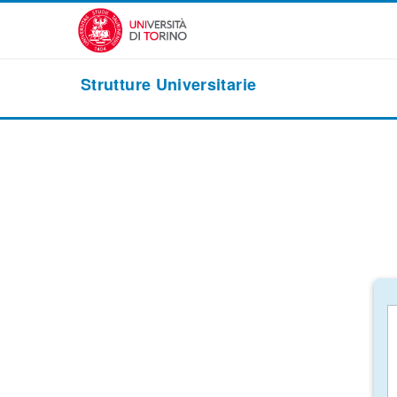
Vai al contenuto principale
Strutture Universitarie