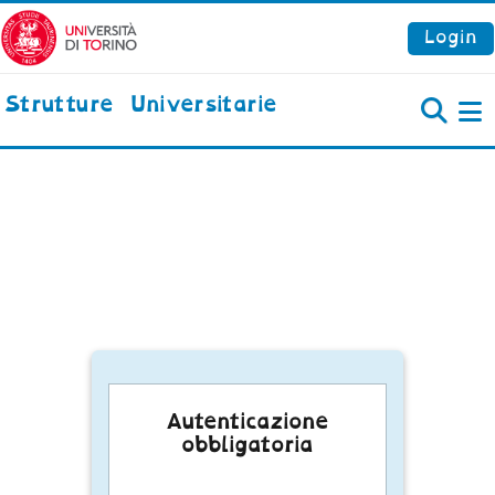
Vai al contenuto principale
Login
Strutture Universitarie
P
Autenticazione
obbligatoria