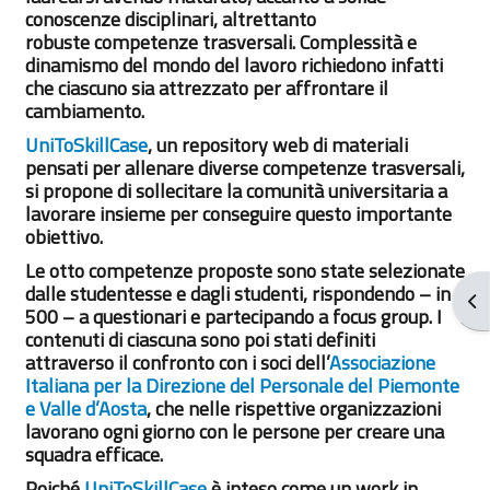
conoscenze disciplinari, altrettanto
robuste competenze trasversali. Complessità e
dinamismo del mondo del lavoro richiedono infatti
che ciascuno sia attrezzato per affrontare il
cambiamento.
UniToSkillCase
, un repository web di materiali
pensati per allenare diverse competenze trasversali,
si propone di sollecitare la comunità universitaria a
lavorare insieme per conseguire questo importante
obiettivo.
Le otto competenze proposte sono state selezionate
dalle studentesse e dagli studenti, rispondendo – in
Apr
500 – a questionari e partecipando a focus group. I
contenuti di ciascuna sono poi stati definiti
attraverso il confronto con i soci dell’
Associazione
Italiana per la Direzione del Personale del Piemonte
e Valle d’Aosta
, che nelle rispettive organizzazioni
lavorano ogni giorno con le persone per creare una
squadra efficace.
Poiché
UniToSkillCase
è inteso come un work in