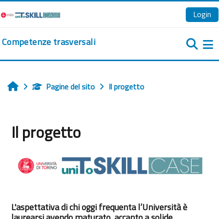
Vai al contenuto principale
Login
Competenze trasversali
Pa
Pagine del sito
Il progetto
Home
Il progetto
Aggregazione dei criteri
L'aspettativa di chi oggi frequenta l’Università è
laurearsi avendo maturato, accanto a solide