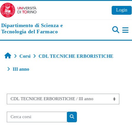
Vai al contenuto principale
Login
Dipartimento di Scienza e
Tecnologia del Farmaco
Pa
Home
Corsi
CDL TECNICHE ERBORISTICHE
III anno
Categorie di corso
Cerca corsi
Cerca corsi