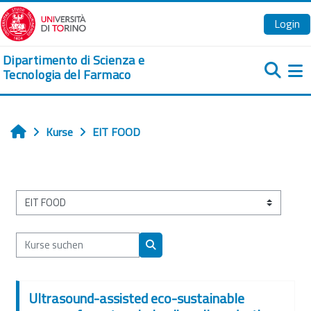
Zum Hauptinhalt
Login
Dipartimento di Scienza e
Tecnologia del Farmaco
We
Kurse
EIT FOOD
Startseite
Kursbereiche
Kurse suchen
Kurse suchen
Ultrasound-assisted eco-sustainable