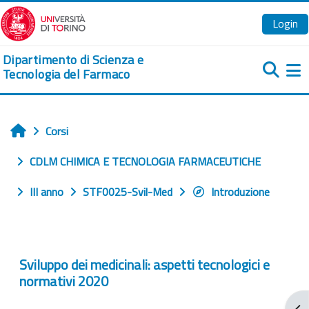
Vai al contenuto principale
Login
Dipartimento di Scienza e
Tecnologia del Farmaco
Pa
Corsi
Home
CDLM CHIMICA E TECNOLOGIA FARMACEUTICHE
III anno
STF0025-Svil-Med
Introduzione
Sviluppo dei medicinali: aspetti tecnologici e
normativi 2020
Apr