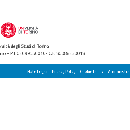
rsità degli Studi di Torino
orino - P.I. 02099550010- C.F. 80088230018
Note Legali
Privacy Policy
Cookie Policy
Amministraz