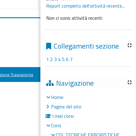
Report completo dell'attività recente...
Non ci sono attività recenti
Collegamenti sezione
1
2
3
4
5
6
7
ione Trasparente
Navigazione
Home
Pagine del sito
I miei corsi
Corsi
CDL TECNICHE ERBORISTICHE