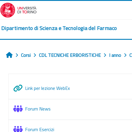
Vai al contenuto principale
Dipartimento di Scienza e Tecnologia del Farmaco
Corsi
CDL TECNICHE ERBORISTICHE
I anno
C
Home
Schema della sezione
URL
Link per lezione WebEx
Forum News
Forum Esercizi