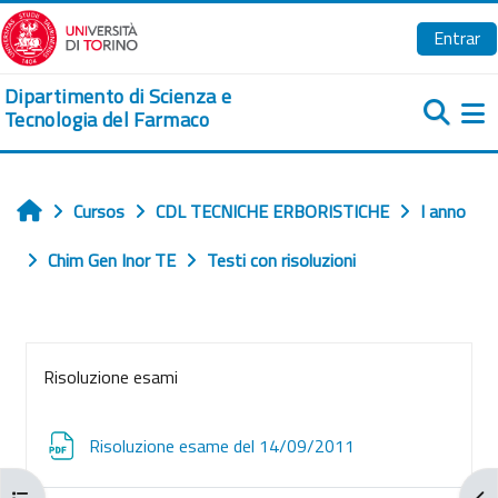
Salta al contenido principal
Entrar
Dipartimento di Scienza e
Tecnologia del Farmaco
Pa
Cursos
CDL TECNICHE ERBORISTICHE
I anno
Inicio
Chim Gen Inor TE
Testi con risoluzioni
Perfilado de sección
Risoluzione esami
Archivo
Risoluzione esame del 14/09/2011
Abrir índice del curso
Abr