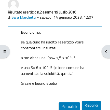
Risultato esercizio n.2 esame 19 Luglio 2016
Numero di risposte: 0
di
Sara Marchetti
-
sabato, 14 gennaio 2023, 12:07
Buongiorno,
se qualcuno ha risolto l'esercizio vorrei
confrontare i risultati:
Apri indice del corso
Apr
a me viene una Kps= 1,5 x 10^-5
e una S= 6 x 10^-5 (lo ione comune ha
aumentato la solubilità, quindi...)
Grazie e buono studio
Rispondi
Permalink