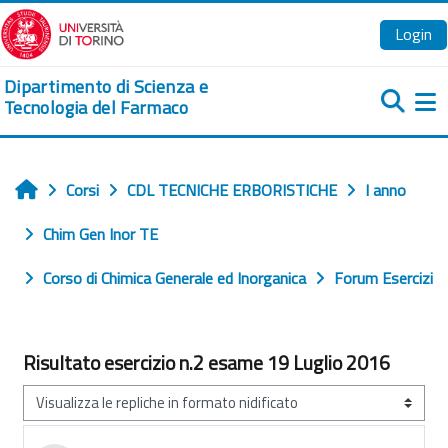
Vai al contenuto principale
Login
Dipartimento di Scienza e
Tecnologia del Farmaco
Pa
Corsi
CDL TECNICHE ERBORISTICHE
I anno
Home
Chim Gen Inor TE
Corso di Chimica Generale ed Inorganica
Forum Esercizi
Risultato esercizio n.2 esame 19 Luglio 2016
Modalità visualizzazione