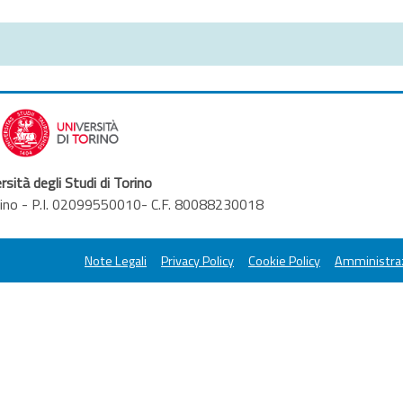
rsità degli Studi di Torino
orino - P.I. 02099550010- C.F. 80088230018
Note Legali
Privacy Policy
Cookie Policy
Amministraz