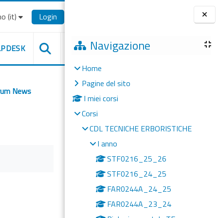
o ‎(it)‎
Login
Blocchi
Navigazione
LPDESK
Home
Pagine del sito
rum News
I miei corsi
Corsi
CDL TECNICHE ERBORISTICHE
I anno
STF0216_25_26
STF0216_24_25
FAR0244A_24_25
FAR0244A_23_24