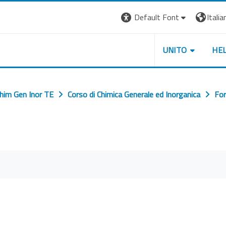
Default Font
Italian
UNITO
HE
him Gen Inor TE
Corso di Chimica Generale ed Inorganica
Fo