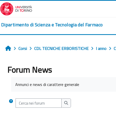
Vai al contenuto principale
Dipartimento di Scienza e Tecnologia del Farmaco
Corsi
CDL TECNICHE ERBORISTICHE
I anno
C
Home
Forum News
Aggregazione dei criteri
Annunci e news di carattere generale
Cerca nei forum
Cerca nei forum