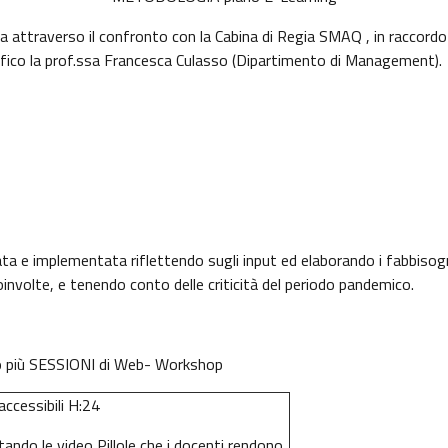
ttraverso il confronto con la Cabina di Regia SMAQ , in raccordo c
tifico la prof.ssa Francesca Culasso (Dipartimento di Management).
ta e implementata riflettendo sugli input ed elaborando i fabbisogni
coinvolte, e tenendo conto delle criticità del periodo pandemico.
 o più SESSIONI di Web- Workshop
 accessibili H:24
ndo le video Pillole che i docenti rendono