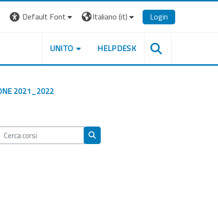
Default Font
Italiano ‎(it)‎
Login
UNITO
HELPDESK
IONE 2021_2022
Cerca corsi
Cerca corsi