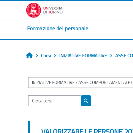
Vai al contenuto principale
Formazione del personale
Corsi
INIZIATIVE FORMATIVE
ASSE C
Home
Categorie di corso
Cerca corsi
Cerca corsi
VALORIZZARE LE PERSONE 20