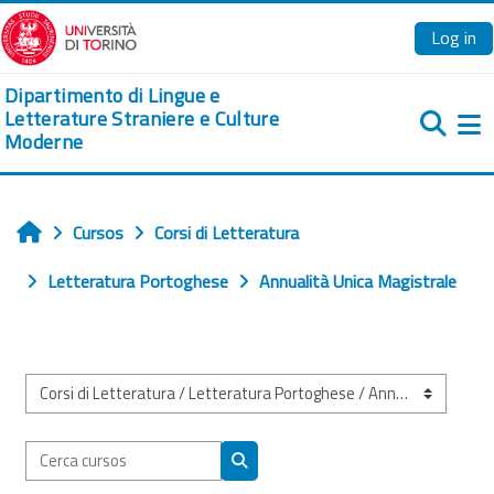
Ves al contingut principal
Log in
Dipartimento di Lingue e
Letterature Straniere e Culture
Moderne
Pa
Cursos
Corsi di Letteratura
Home
Letteratura Portoghese
Annualità Unica Magistrale
Categories de cursos
Cerca cursos
Cerca cursos