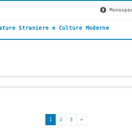
Monospa
ature Straniere e Culture Moderne
Pagina 1
Pagina 2
Pagina 3
Pagina successiv
1
2
3
»