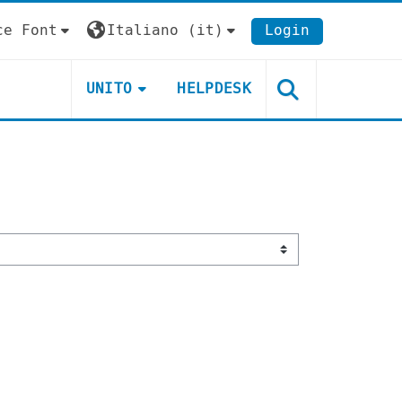
ce Font
Italiano ‎(it)‎
Login
UNITO
HELPDESK
a