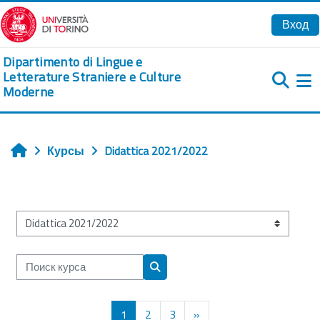
Перейти к основному содержанию
Вход
Dipartimento di Lingue e
Letterature Straniere e Culture
Moderne
Б
Курсы
Didattica 2021/2022
Главная
Категории курсов
Поиск курса
Поиск курса
Страница 1
Страница 2
Страница 3
Следующая страница
1
2
3
»