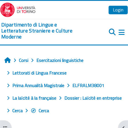
Vai al contenuto principale
Login
Dipartimento di Lingue e
Letterature Straniere e Culture
Moderne
Pa
Corsi
Esercitazioni linguistiche
Home
Lettorati di Lingua Francese
Prima Annualità Magistrale
ELFRALM38001
La laïcité à la française
Dossier : Laïcité en entreprise
Cerca
Cerca
Apri indice del corso
Apr