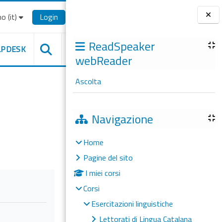
o ‎(it)‎
Login
Blocchi
ReadSpeaker
LPDESK
webReader
Ascolta
Navigazione
Home
Pagine del sito
I miei corsi
Corsi
Esercitazioni linguistiche
Lettorati di Lingua Catalana