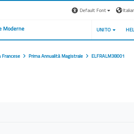
Default Font
Italian
re Moderne
UNITO
HE
a Francese
Prima Annualità Magistrale
ELFRALM38001