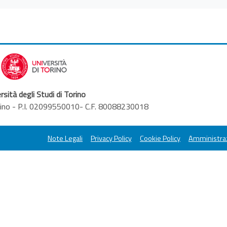
rsità degli Studi di Torino
orino - P.I. 02099550010- C.F. 80088230018
Note Legali
Privacy Policy
Cookie Policy
Amministraz