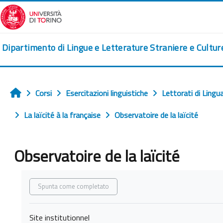
Vai al contenuto principale
Dipartimento di Lingue e Letterature Straniere e Cultu
Corsi
Esercitazioni linguistiche
Lettorati di Lingu
Home
La laïcité à la française
Observatoire de la laïcité
Observatoire de la laïcité
Aggregazione dei criteri
Spunta come completato
Site institutionnel