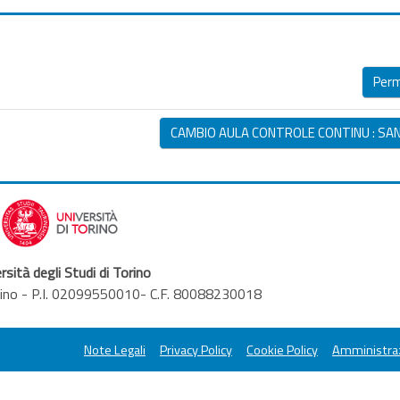
Perm
CAMBIO AULA CONTROLE CONTINU : SAN
rsità degli Studi di Torino
orino - P.I. 02099550010- C.F. 80088230018
Note Legali
Privacy Policy
Cookie Policy
Amministraz