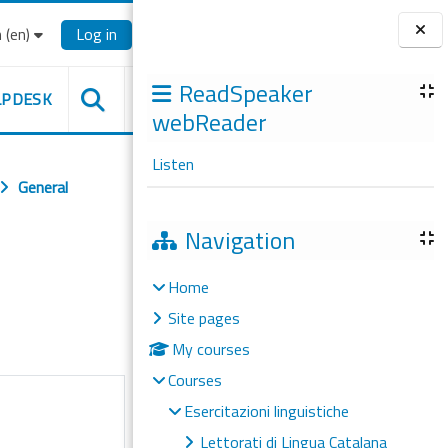
‎(en)‎
Log in
Blocks
ReadSpeaker
LPDESK
webReader
Listen
General
Navigation
Home
Site pages
My courses
Courses
Esercitazioni linguistiche
Lettorati di Lingua Catalana