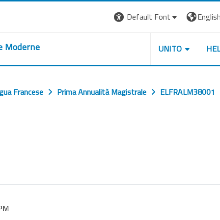
Default Font
English 
re Moderne
UNITO
HE
ngua Francese
Prima Annualità Magistrale
ELFRALM38001
 PM