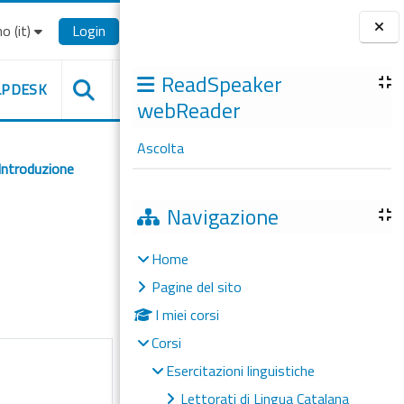
o ‎(it)‎
Login
Blocchi
ReadSpeaker
LPDESK
webReader
Ascolta
Introduzione
Navigazione
Home
Pagine del sito
I miei corsi
Corsi
Esercitazioni linguistiche
Lettorati di Lingua Catalana