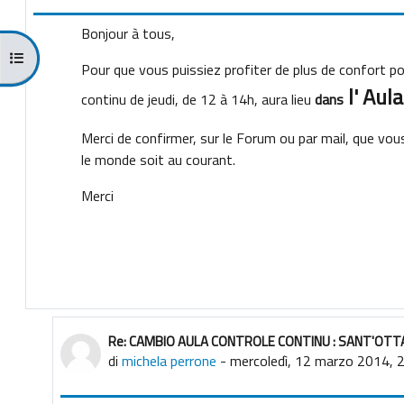
Bonjour à tous,
Apri indice del corso
Pour que vous puissiez profiter de plus de confort pou
l' Aula
continu de jeudi, de 12 à 14h, aura lieu
dans
Merci de confirmer, sur le Forum ou par mail, que vo
le monde soit au courant.
Merci
Re: CAMBIO AULA CONTROLE CONTINU : SANT'OTTA
In riposta a Olivia Galisson
di
michela perrone
-
mercoledì, 12 marzo 2014, 