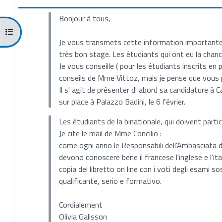
Bonjour à tous,
Apri indice del corso
Je vous transmets cette information importante s
très bon stage. Les étudiants qui ont eu la chanc
Je vous conseille ( pour les é
tudiants inscrits en
conseils de Mme Vittoz, mais je pense que vous 
Il s' agit de présenter d' abord sa candidature à 
sur place à Palazzo Badini, le 6 février.
Les étudiants de la binationale, qui doivent parti
Je cite le mail de Mme Concilio :
come ogni anno le Responsabili dell'Ambasciata del 
devono conoscere bene il francese l'inglese e l'it
copia del libretto on line con i voti degli esami s
qualificante, serio e formativo.
Cordialement
Olivia Galisson