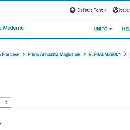
Default Font
Italian
re Moderne
UNITO
HE
a Francese
Prima Annualità Magistrale
ELFRALM38001
6