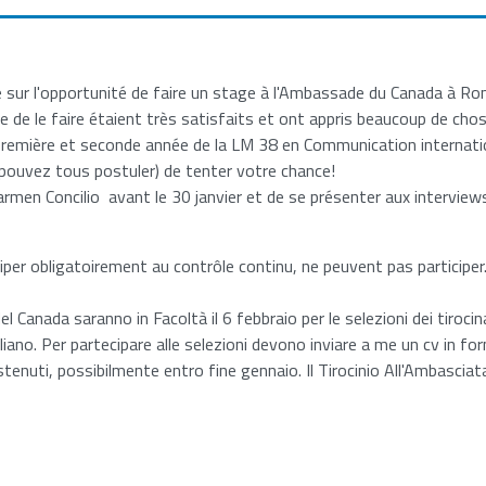
ur l'opportunité de faire un stage à l'Ambassade du Canada à Rome
e de le faire étaient très satisfaits et ont appris beaucoup de cho
 première et seconde année de la LM 38 en Communication internatio
pouvez tous postuler) de tenter votre chance!
Carmen Concilio avant le 30 janvier et de se présenter aux interview
ciper obligatoirement au contrôle continu, ne peuvent pas participer
Canada saranno in Facoltà il 6 febbraio per le selezioni dei tirocina
aliano. Per partecipare alle selezioni devono inviare a me un cv in 
ostenuti, possibilmente entro fine gennaio. Il Tirocinio All'Ambascia