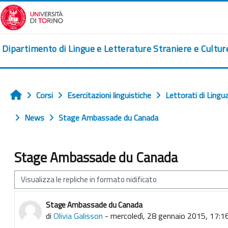
Vai al contenuto principale
Dipartimento di Lingue e Letterature Straniere e Cultu
Corsi
Esercitazioni linguistiche
Lettorati di Lingu
Home
News
Stage Ambassade du Canada
Stage Ambassade du Canada
Modalità visualizzazione
Stage Ambassade du Canada
Numero di risposte: 0
di
Olivia Galisson
-
mercoledì, 28 gennaio 2015, 17:1