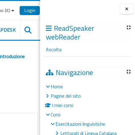
o ‎(it)‎
Login
Blocchi
ReadSpeaker
LPDESK
webReader
Ascolta
Introduzione
Navigazione
Home
Pagine del sito
I miei corsi
Corsi
Esercitazioni linguistiche
Lettorati di Lingua Catalana