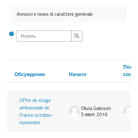
Требуемые условия завершения
Annunci e news di carattere generale
Искать
Искать
Посл
Обсуждение
Начато
сооб
Статус
Список обсуждений. Показано 18 из
Offre de stage
ambassade de
Olivia Galisson
O
5 июл. 2016
5
France octobre-
novembre