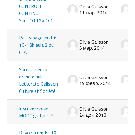
CONTRÖLE
Olivia Galisson
O
11 мар. 2014
1
CONTINU :
Sant'OTTAVIO 1.1
Rattrapage jeudi 6
Olivia Galisson
O
16-18h aula 2 du
5 мар. 2014
5
CLA
Spostamento
orario e aula -
Olivia Galisson
O
19 февр. 2014
1
Lettorato Galisson
Culture et Société
Inscrivez-vous
Olivia Galisson
O
24 дек. 2013
2
MOOC gratuits !!!
Devoir à rendre 10