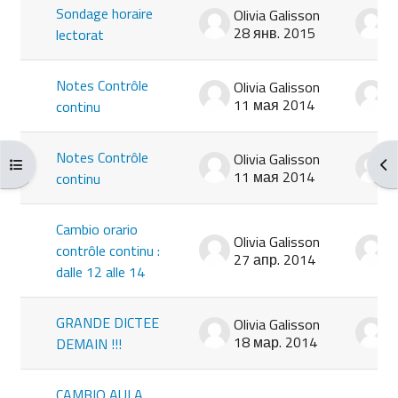
Sondage horaire
Olivia Galisson
O
28 янв. 2015
2
lectorat
Notes Contrôle
Olivia Galisson
O
11 мая 2014
1
continu
Notes Contrôle
Olivia Galisson
O
Открыть оглавление курса
От
11 мая 2014
1
continu
Cambio orario
Olivia Galisson
O
contrôle continu :
27 апр. 2014
2
dalle 12 alle 14
GRANDE DICTEE
Olivia Galisson
O
18 мар. 2014
1
DEMAIN !!!
CAMBIO AULA