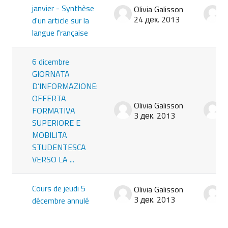
janvier - Synthèse
Olivia Galisson
O
24 дек. 2013
2
d'un article sur la
langue française
6 dicembre
GIORNATA
D’INFORMAZIONE:
OFFERTA
Olivia Galisson
O
FORMATIVA
3 дек. 2013
3
SUPERIORE E
MOBILITA
STUDENTESCA
VERSO LA ...
Cours de jeudi 5
Olivia Galisson
O
3 дек. 2013
3
décembre annulé