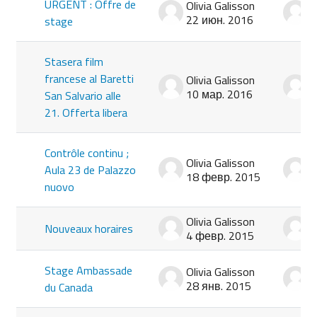
URGENT : Offre de
Olivia Galisson
O
22 июн. 2016
2
stage
Stasera film
francese al Baretti
Olivia Galisson
O
10 мар. 2016
1
San Salvario alle
21. Offerta libera
Contrôle continu ;
Olivia Galisson
O
Aula 23 de Palazzo
18 февр. 2015
1
nuovo
Olivia Galisson
O
Nouveaux horaires
4 февр. 2015
4
Stage Ambassade
Olivia Galisson
O
28 янв. 2015
2
du Canada