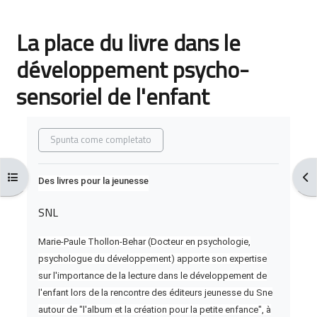
La place du livre dans le
développement psycho-
sensoriel de l'enfant
Aggregazione dei criteri
Spunta come completato
Apri indice del corso
Apr
Des livres pour la jeunesse
SNL
Marie-Paule Thollon-Behar (Docteur en psychologie,
psychologue du développement) apporte son expertise
sur l'importance de la lecture dans le développement de
l'enfant lors de la rencontre des éditeurs jeunesse du Sne
autour de "l'album et la création pour la petite enfance", à