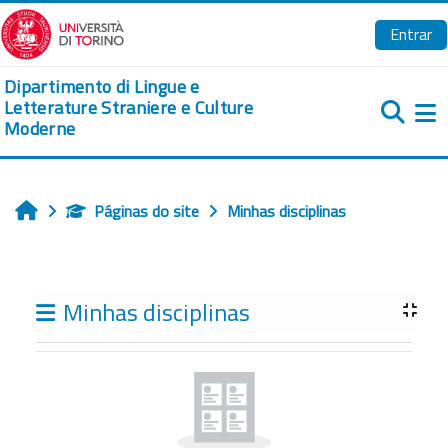
Ir para o conteúdo principal
Entrar
Dipartimento di Lingue e
Letterature Straniere e Culture
Moderne
Pa
Páginas do site
Minhas disciplinas
Início
Blocos
Minhas disciplinas