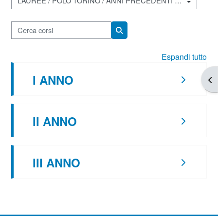
Categorie di corso
Cerca corsi
Cerca corsi
Espandi tutto
I ANNO
Apr
II ANNO
III ANNO